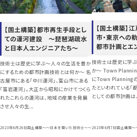
【国土構築】
【国土構築】都市再生手段とし
市・東京ヘの
ての運河建設 ～琵琶湖疏水
都市計画とエ
と日本人エンジニアたち～
技術士は歴史に学
技術士は歴史に学ぶ～人々の生活を豊か
か～ Town Plan
にするための都市計画技術とは何か～ 名
にTown Planni
古屋市にある「中川運河」、富山市にある
たといわれている「
「富岩運河」。大正から昭和にかけてつくら
としての都市計画は、
れたこれらの運河は、地域の産業を発展
させ人々の生...
2023年6月26日
国土構築～～日本を築いた技術士～～
2023年6月7日
国土構築～