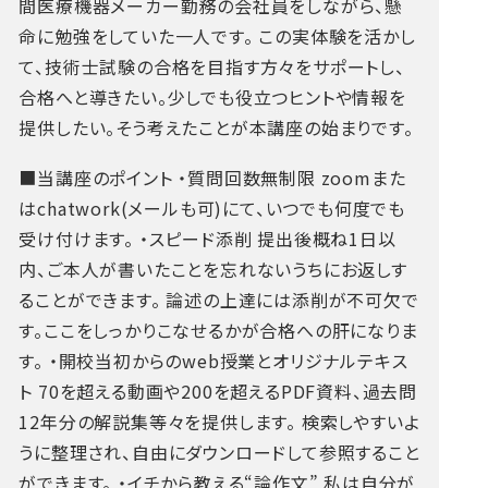
間医療機器メーカー勤務の会社員をしながら、懸
命に勉強をしていた一人です。
この実体験を活かし
て、技術士試験の合格を目指す方々をサポートし、
合格へと導きたい。少しでも役立つヒントや情報を
提供したい。そう考えたことが本講座の始まりです。
■当講座のポイント
・質問回数無制限
zoomまた
はchatwork(メールも可)にて、いつでも何度でも
受け付けます。
・スピード添削
提出後概ね1日以
内、ご本人が書いたことを忘れないうちにお返しす
ることができます。
論述の上達には添削が不可欠で
す。ここをしっかりこなせるかが合格への肝になりま
す。
・開校当初からのweb授業とオリジナルテキス
ト
70を超える動画や200を超えるPDF資料、過去問
12年分の解説集等々を提供します。
検索しやすいよ
うに整理され、自由にダウンロードして参照すること
ができます。
・イチから教える“論作文”
私は自分が