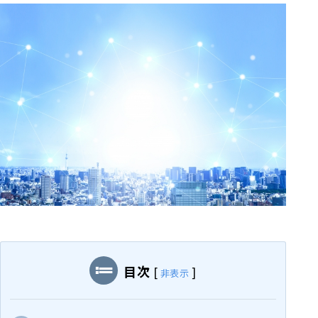
目次
[
]
非表示