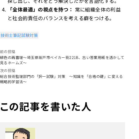
探し出し、それをどう解決したかを言語化する。
「全体最適」の視点を持つ：
常に組織全体の利益
と社会的責任のバランスを考える癖をつける。
技術士筆記試験対策
前の投稿
緋色の再審理～埼玉県坂戸市ベイカー街221B、古い答案用紙を透かして
見るホームズ～
次の投稿
総合技術監理部門の「択一試験」対策 ～知識を「合格の礎」に変える
戦略的学習法～
この記事を書いた人