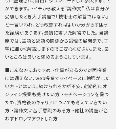
うに整理され、自由にダウンロードして参照すること
ができます。
・イチから教える“論作文”
私は自分が
受験したとき大手講座で「技術士の解答ではない」
と一言いわれ、どう改善すればよいか分からず困っ
た経験があります。最初に書いた解答でした。
当講
座では、主語と述語の関係から論理の展開まで、丁
寧に細かく解説しますのでご安心ください。また、良
いところは良いと褒めるようにしています。
■こんな方におすすめ
・仕事があるので対面授業
には通えない、web授業でマイペースに勉強がした
い方
・とはいえ、続けられるかが不安、定期的にオ
ンライン授業も受けたい方
・モチベーションを保つ
ため、資格後のキャリアについても考えていきたい
方
・論作文に苦手意識のある方
・他社の講座が合
わずドロップアウトした方