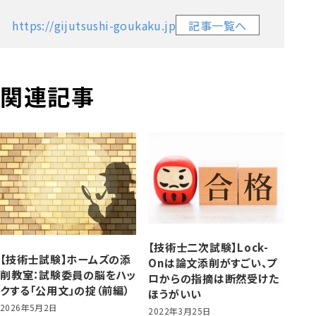
https://gijutsushi-goukaku.jp
記事一覧へ
関連記事
【技術士二次試験】Lock-
【技術士試験】ホームズの添
Onは論文添削がすごい、プ
削教室：試験委員の脳をハッ
ロからの指摘は断然受けた
クする「公用文」の掟（前編）
ほうがいい
2026年5月2日
2022年3月25日