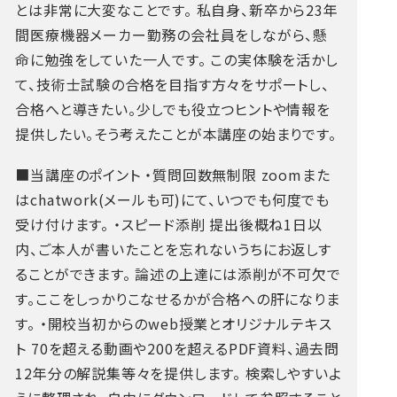
とは非常に大変なことです。
私自身、新卒から23年
間医療機器メーカー勤務の会社員をしながら、懸
命に勉強をしていた一人です。
この実体験を活かし
て、技術士試験の合格を目指す方々をサポートし、
合格へと導きたい。少しでも役立つヒントや情報を
提供したい。そう考えたことが本講座の始まりです。
■当講座のポイント
・質問回数無制限
zoomまた
はchatwork(メールも可)にて、いつでも何度でも
受け付けます。
・スピード添削
提出後概ね1日以
内、ご本人が書いたことを忘れないうちにお返しす
ることができます。
論述の上達には添削が不可欠で
す。ここをしっかりこなせるかが合格への肝になりま
す。
・開校当初からのweb授業とオリジナルテキス
ト
70を超える動画や200を超えるPDF資料、過去問
12年分の解説集等々を提供します。
検索しやすいよ