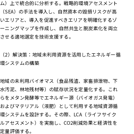
ム）上で統合的に分析する。戦略的環境アセスメント
（SEA）の手法を導入し、自然資本の毀損リスクが高
いエリアと、導入を促進すべきエリアを明確化するゾ
ーニングマップを作成し、自然共生と脱炭素化を両立
させる適地選定を技術支援する。
（2）解決策：地域未利用資源を活用したエネルギー循
環システムの構築
地域の未利用バイオマス（食品残渣、家畜排泄物、下
水汚泥、林地残材等）の賦存状況を定量化する。これ
らをメタン発酵等でエネルギー源（バイオガス発電）
およびマテリアル（液肥）として利用する地域資源循
環システムを設計する。その際、LCA（ライフサイク
ルアセスメント）を実施し、CO2削減効果と経済性を
定量評価する。