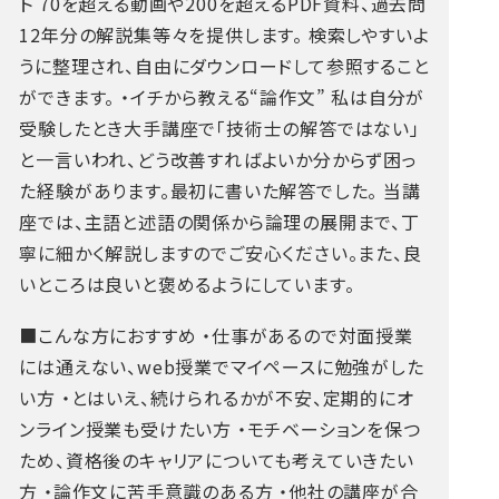
ト
70を超える動画や200を超えるPDF資料、過去問
12年分の解説集等々を提供します。
検索しやすいよ
うに整理され、自由にダウンロードして参照すること
ができます。
・イチから教える“論作文”
私は自分が
受験したとき大手講座で「技術士の解答ではない」
と一言いわれ、どう改善すればよいか分からず困っ
た経験があります。最初に書いた解答でした。
当講
座では、主語と述語の関係から論理の展開まで、丁
寧に細かく解説しますのでご安心ください。また、良
いところは良いと褒めるようにしています。
■こんな方におすすめ
・仕事があるので対面授業
には通えない、web授業でマイペースに勉強がした
い方
・とはいえ、続けられるかが不安、定期的にオ
ンライン授業も受けたい方
・モチベーションを保つ
ため、資格後のキャリアについても考えていきたい
方
・論作文に苦手意識のある方
・他社の講座が合