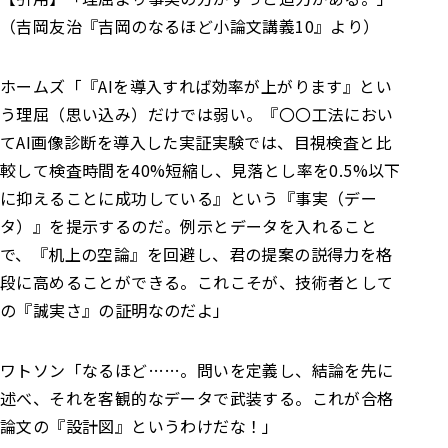
（吉岡友治『吉岡のなるほど小論文講義10』より）
ホームズ
「『AIを導入すれば効率が上がります』とい
う理屈（思い込み）だけでは弱い。
『〇〇工法におい
てAI画像診断を導入した実証実験では、目視検査と比
較して検査時間を40%短縮し、見落とし率を0.5%以下
に抑えることに成功している』という『事実（デー
タ）』を提示するのだ。
例示とデータを入れること
で、『机上の空論』を回避し、君の提案の説得力を格
段に高めることができる。これこそが、技術者として
の『誠実さ』の証明なのだよ」
ワトソン
「なるほど……。問いを定義し、結論を先に
述べ、それを客観的なデータで武装する。これが合格
論文の『設計図』というわけだな！」