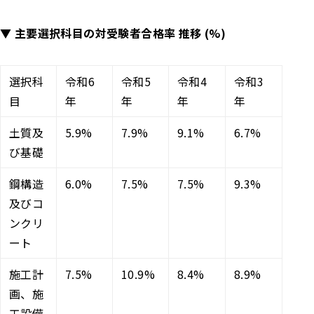
▼ 主要選択科目の対受験者合格率 推移 (%)
選択科
令和6
令和5
令和4
令和3
目
年
年
年
年
土質及
5.9%
7.9%
9.1%
6.7%
び基礎
鋼構造
6.0%
7.5%
7.5%
9.3%
及びコ
ンクリ
ート
施工計
7.5%
10.9%
8.4%
8.9%
画、施
工設備