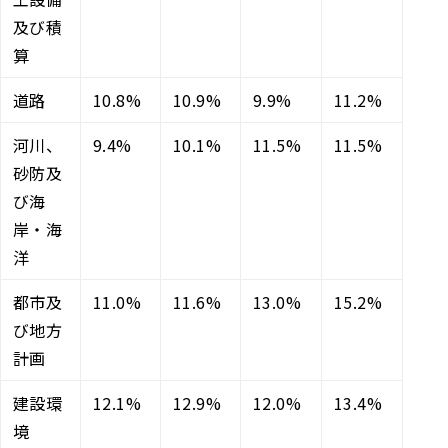
及び積
算
道路
10.8%
10.9%
9.9%
11.2%
河川、
9.4%
10.1%
11.5%
11.5%
砂防及
び海
岸・海
洋
都市及
11.0%
11.6%
13.0%
15.2%
び地方
計画
建設環
12.1%
12.9%
12.0%
13.4%
境