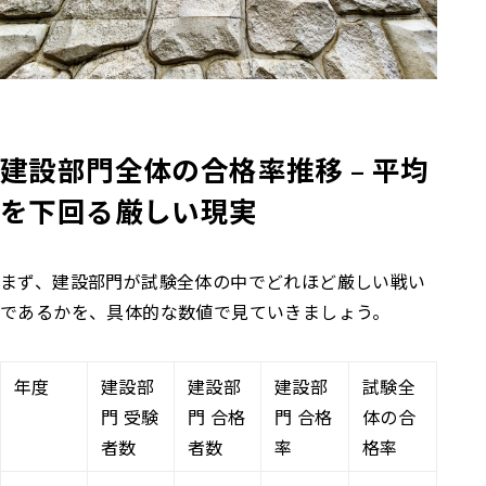
建設部門全体の合格率推移 – 平均
を下回る厳しい現実
まず、建設部門が試験全体の中でどれほど厳しい戦い
であるかを、具体的な数値で見ていきましょう。
年度
建設部
建設部
建設部
試験全
門 受験
門 合格
門 合格
体の合
者数
者数
率
格率