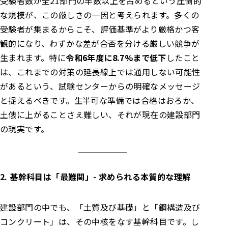
受験者数が全21部門の半数以上を占めるという圧倒的
な規模が、この厳しさの一因と考えられます。多くの
受験者が集まるからこそ、評価基準がより厳格かつ客
観的になり、わずかな差が合否を分ける厳しい競争が
生まれます。特に
令和6年度に8.7%まで低下
したこと
は、これまでの対策の延長線上では通用しない可能性
があるという、試験センターからの明確なメッセージ
と捉えるべきです。生半可な準備では合格はおろか、
土俵に上がることさえ難しい、それが現在の建設部門
の現実です。
2. 基幹科目は「最難関」- 求められる本質的な理解
建設部門の中でも、「土質及び基礎」と「鋼構造及び
コンクリート」は、その中核をなす基幹科目です。し