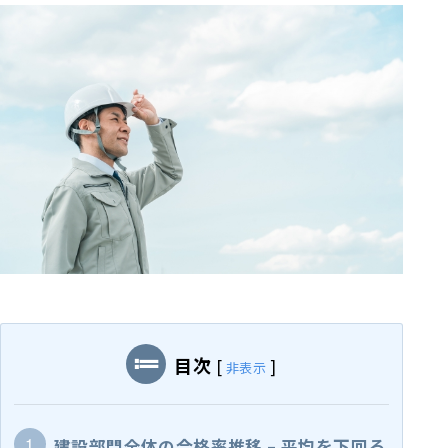
目次
[
]
非表示
建設部門全体の合格率推移 – 平均を下回る