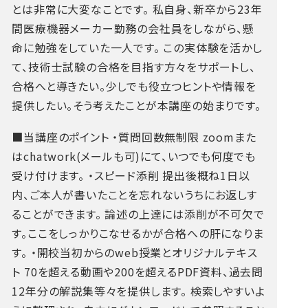
とは非常に大変なことです。
私自身、新卒から23年
間医療機器メーカー勤務の会社員をしながら、懸
命に勉強をしていた一人です。
この実体験を活かし
て、技術士試験の合格を目指す方々をサポートし、
合格へと導きたい。少しでも役立つヒントや情報を
提供したい。そう考えたことが本講座の始まりです。
■当講座のポイント
・質問回数無制限
zoomまた
はchatwork(メールも可)にて、いつでも何度でも
受け付けます。
・スピード添削
提出後概ね1日以
内、ご本人が書いたことを忘れないうちにお返しす
ることができます。
論述の上達には添削が不可欠で
す。ここをしっかりこなせるかが合格への肝になりま
す。
・開校当初からのweb授業とオリジナルテキス
ト
70を超える動画や200を超えるPDF資料、過去問
12年分の解説集等々を提供します。
検索しやすいよ