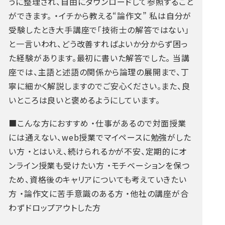
うに整理され、自由にダウンロードして参照すること
ができます。
・イチから教える“論作文”
私は自分が
受験したとき大手講座で「技術士の解答ではない」
と一言いわれ、どう改善すればよいか分からず困っ
た経験があります。最初に書いた解答でした。
当講
座では、主語と述語の関係から論理の展開まで、丁
寧に細かく解説しますのでご安心ください。また、良
いところは良いと褒めるようにしています。
■こんな方におすすめ
・仕事があるので対面授業
には通えない、web授業でマイペースに勉強がした
い方
・とはいえ、続けられるかが不安、定期的にオ
ンライン授業も受けたい方
・モチベーションを保つ
ため、資格後のキャリアについても考えていきたい
方
・論作文に苦手意識のある方
・他社の講座が合
わずドロップアウトした方