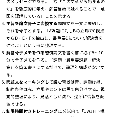
のメッセージである。「なぜこの文章から始まるの
か」を徹底的に考え、解答冒頭で触れることで「意
図を理解している」ことを示せる。
主旨を論文骨子に変換する
問題文を一文に要約し、
それを骨子とする。「A課題に対しBの立場でC観点
からD・E・Fを抽出し、最重要Dについて解決策を
述べよ」という形に整理する。
解答骨子メモを作る習慣
論文を書く前に必ず5〜10
分で骨子メモを作る。「課題→最重要課題→解決
策」を箇条書きにするだけで、論理的構成が安定す
る。
問題文をマーキングして読む
背景は青、課題は緑、
制約条件は赤、立場やヒントは黒で色分けする。視
覚的整理により、見落としが減り、適所に情報を配
置できる。
制限時間付きトレーニング
15分以内で「5W1H→構