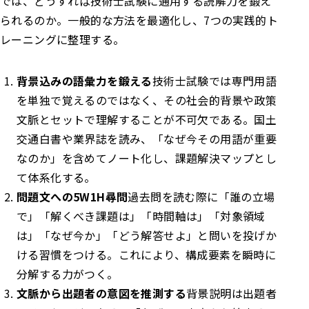
では、どうすれば技術士試験に通用する読解力を鍛え
られるのか。一般的な方法を最適化し、7つの実践的ト
レーニングに整理する。
背景込みの語彙力を鍛える
技術士試験では専門用語
を単独で覚えるのではなく、その社会的背景や政策
文脈とセットで理解することが不可欠である。国土
交通白書や業界誌を読み、「なぜ今その用語が重要
なのか」を含めてノート化し、課題解決マップとし
て体系化する。
問題文への5W1H尋問
過去問を読む際に「誰の立場
で」「解くべき課題は」「時間軸は」「対象領域
は」「なぜ今か」「どう解答せよ」と問いを投げか
ける習慣をつける。これにより、構成要素を瞬時に
分解する力がつく。
文脈から出題者の意図を推測する
背景説明は出題者