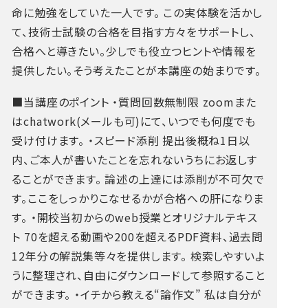
命に勉強をしていた一人です。
この実体験を活かし
て、技術士試験の合格を目指す方々をサポートし、
合格へと導きたい。少しでも役立つヒントや情報を
提供したい。そう考えたことが本講座の始まりです。
■当講座のポイント
・質問回数無制限
zoomまた
はchatwork(メールも可)にて、いつでも何度でも
受け付けます。
・スピード添削
提出後概ね1日以
内、ご本人が書いたことを忘れないうちにお返しす
ることができます。
論述の上達には添削が不可欠で
す。ここをしっかりこなせるかが合格への肝になりま
す。
・開校当初からのweb授業とオリジナルテキス
ト
70を超える動画や200を超えるPDF資料、過去問
12年分の解説集等々を提供します。
検索しやすいよ
うに整理され、自由にダウンロードして参照すること
ができます。
・イチから教える“論作文”
私は自分が