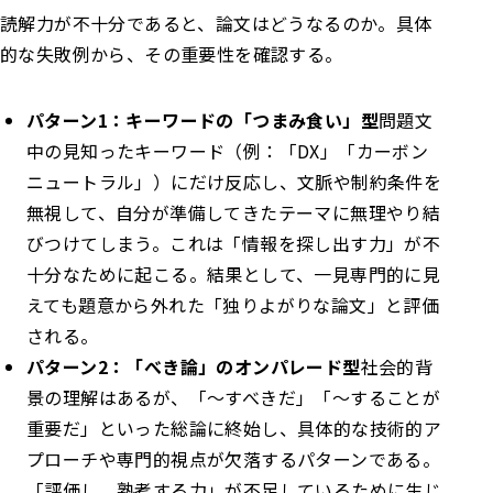
読解力が不十分であると、論文はどうなるのか。具体
的な失敗例から、その重要性を確認する。
パターン1：キーワードの「つまみ食い」型
問題文
中の見知ったキーワード（例：「DX」「カーボン
ニュートラル」）にだけ反応し、文脈や制約条件を
無視して、自分が準備してきたテーマに無理やり結
びつけてしまう。これは「情報を探し出す力」が不
十分なために起こる。結果として、一見専門的に見
えても題意から外れた「独りよがりな論文」と評価
される。
パターン2：「べき論」のオンパレード型
社会的背
景の理解はあるが、「〜すべきだ」「〜することが
重要だ」といった総論に終始し、具体的な技術的ア
プローチや専門的視点が欠落するパターンである。
「評価し、熟考する力」が不足しているために生じ