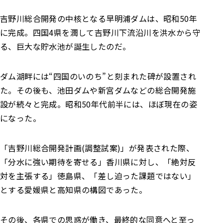
吉野川総合開発の中核となる早明浦ダムは、昭和50年
に完成。四国4県を潤して吉野川下流沿川を洪水から守
る、巨大な貯水池が誕生したのだ。
ダム湖畔には“四国のいのち”と刻まれた碑が設置され
た。その後も、池田ダムや新宮ダムなどの総合開発施
設が続々と完成。昭和50年代前半には、ほぼ現在の姿
になった。
「吉野川総合開発計画(調整試案)」が発表された際、
「分水に強い期待を寄せる」香川県に対し、「絶対反
対を主張する」徳島県、「差し迫った課題ではない」
とする愛媛県と高知県の構図であった。
その後、各県での思惑が働き、最終的な同意へと至っ