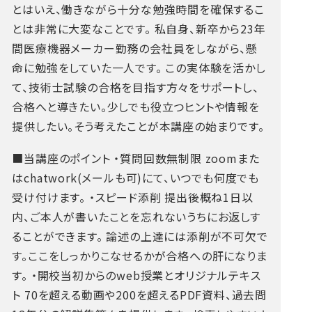
とはいえ、働きながら十分な勉強時間を確保するこ
とは非常に大変なことです。
私自身、新卒から23年
間医療機器メーカー勤務の会社員をしながら、懸
命に勉強をしていた一人です。
この実体験を活かし
て、技術士試験の合格を目指す方々をサポートし、
合格へと導きたい。少しでも役立つヒントや情報を
提供したい。そう考えたことが本講座の始まりです。
■当講座のポイント
・質問回数無制限
zoomまた
はchatwork(メールも可)にて、いつでも何度でも
受け付けます。
・スピード添削
提出後概ね1日以
内、ご本人が書いたことを忘れないうちにお返しす
ることができます。
論述の上達には添削が不可欠で
す。ここをしっかりこなせるかが合格への肝になりま
す。
・開校当初からのweb授業とオリジナルテキス
ト
70を超える動画や200を超えるPDF資料、過去問