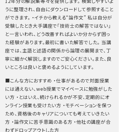
12年分の解説集等々を提供します。
検索しやすいよ
うに整理され、自由にダウンロードして参照すること
ができます。
・イチから教える“論作文”
私は自分が
受験したとき大手講座で「技術士の解答ではない」
と一言いわれ、どう改善すればよいか分からず困っ
た経験があります。最初に書いた解答でした。
当講
座では、主語と述語の関係から論理の展開まで、丁
寧に細かく解説しますのでご安心ください。また、良
いところは良いと褒めるようにしています。
■こんな方におすすめ
・仕事があるので対面授業
には通えない、web授業でマイペースに勉強がした
い方
・とはいえ、続けられるかが不安、定期的にオ
ンライン授業も受けたい方
・モチベーションを保つ
ため、資格後のキャリアについても考えていきたい
方
・論作文に苦手意識のある方
・他社の講座が合
わずドロップアウトした方