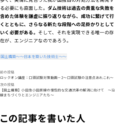
る必要にも直面した。
ダム技術は過去の貴重な失敗を
含めた体験を謙虚に振り返りながら、成功に繋げて行
くとともに、さらなる新たな段階への足掛かりとして
いく必要がある。
そして、それを実現できる唯一の存
在が、エンジニアなのであろう。
国土構築～～日本を築いた技術士～～
前の投稿
ロックオン講座：口頭試験対策動画－2～口頭試験の注意点あれこれ～
次の投稿
【国土構築】小田急小田原線の慢性的な交通渋滞の解消に向けて ～沿
線まちづくりとエンジニアたち～
この記事を書いた人