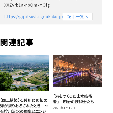
XXZvrb1a-nbQm-MOig
https://gijutsushi-goukaku.jp
記事一覧へ
関連記事
「港をつくった土木技術
【国土構築】石狩川に開拓の
者」 明治の技術士たち
斧が振りおろされたとき ～
2023年1月12日
石狩川治水の歴史とエンジ