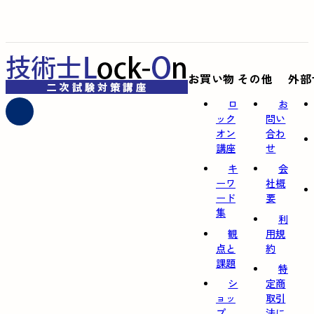
お買い物
その他
外部
ロ
お
ック
問い
オン
合わ
講座
せ
キ
会
ーワ
社概
ード
要
集
利
観
用規
点と
約
課題
特
シ
定商
ョッ
取引
プ
法に