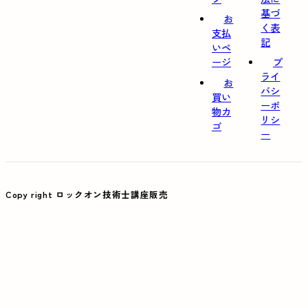
基づ
お
く表
支払
記
いペ
ージ
プ
ライ
お
バシ
買い
ーポ
物カ
リシ
ゴ
ー
Copy right ロックオン技術士講座販売